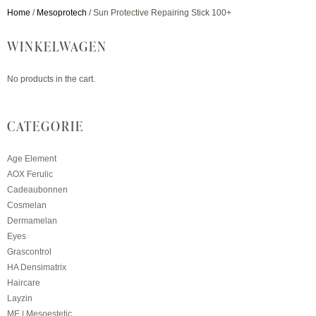
Home
/
Mesoprotech
/ Sun Protective Repairing Stick 100+
WINKELWAGEN
No products in the cart.
CATEGORIE
Age Element
AOX Ferulic
Cadeaubonnen
Cosmelan
Dermamelan
Eyes
Grascontrol
HA Densimatrix
Haircare
Layzin
ME | Mesoestetic