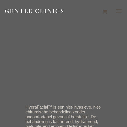
HYDRAFACIAL
SYNDEO
HydraFacial™ is een niet-invasieve, niet-
chirurgische behandeling zonder
oncomfortabel gevoel of hersteltijd. De
behandeling is kalmerend, hydraterend,
niet-irriterend en onmiddellijk effectief.