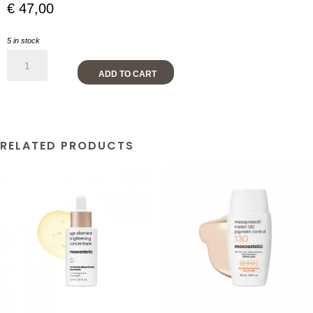
€
47,00
5 in stock
Light
Water
ADD TO CART
Antiaging
Veil
50+
50ml
quantity
RELATED PRODUCTS