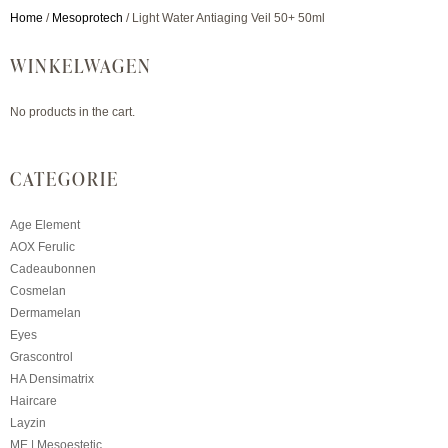
Home
/
Mesoprotech
/ Light Water Antiaging Veil 50+ 50ml
WINKELWAGEN
No products in the cart.
CATEGORIE
Age Element
AOX Ferulic
Cadeaubonnen
Cosmelan
Dermamelan
Eyes
Grascontrol
HA Densimatrix
Haircare
Layzin
ME | Mesoestetic