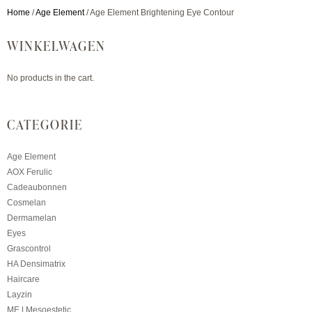
Home
/
Age Element
/ Age Element Brightening Eye Contour
WINKELWAGEN
No products in the cart.
CATEGORIE
Age Element
AOX Ferulic
Cadeaubonnen
Cosmelan
Dermamelan
Eyes
Grascontrol
HA Densimatrix
Haircare
Layzin
ME | Mesoestetic