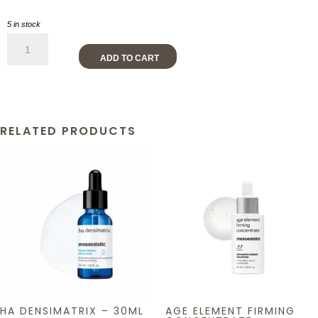
5 in stock
Age
Element
ADD TO CART
Brightening
Eye
Contour
quantity
RELATED PRODUCTS
HA DENSIMATRIX – 30ML
AGE ELEMENT FIRMING