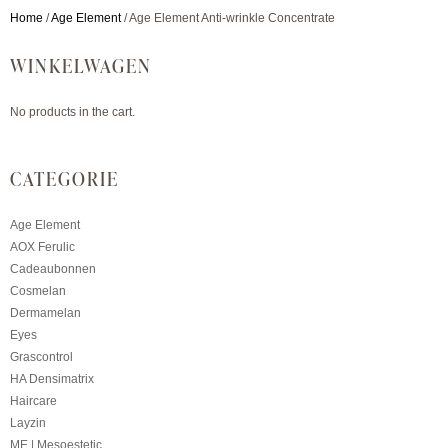
Home
/
Age Element
/ Age Element Anti-wrinkle Concentrate
WINKELWAGEN
No products in the cart.
CATEGORIE
Age Element
AOX Ferulic
Cadeaubonnen
Cosmelan
Dermamelan
Eyes
Grascontrol
HA Densimatrix
Haircare
Layzin
ME | Mesoestetic