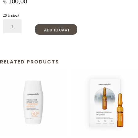
€
100,00
15 in stock
Age
Element
ADD TO CART
Anti-
wrinkle
Concentrate
quantity
RELATED PRODUCTS