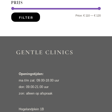
PRIJS
Min
Max
Price:
€ 110
—
€ 120
FILTER
price
price
Openingstijden:
ma t/m zat: 09.00-18.00 uur
don: 09.00-21.00 uur
zon: alleen op afspraak
Hogelandplein 1B