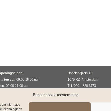
Openingstijden:
Hogelandplein 1B
ma t/m zat: 09.00-18.00 uur
1079 RZ Amsterdam
don: 09.00-21.00 uur
Tel. 020 – 820 3773
zon: alleen op afspraak
info@gentleclinics.nl
Beheer cookie toestemming
s om informatie
ze technologieën
©2025 Gentle Clinics Amsterdam | made with ♡ by
SjieQ